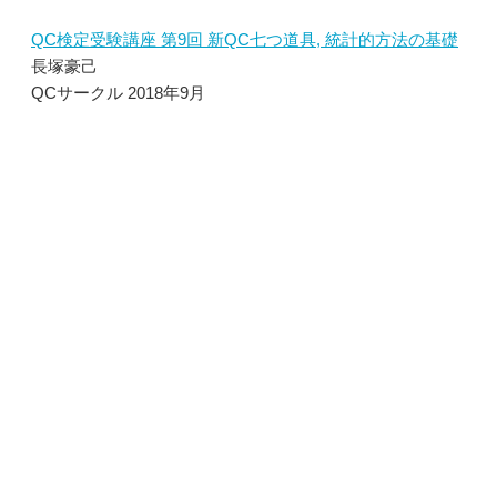
QC検定受験講座 第9回 新QC七つ道具, 統計的方法の基礎
長塚豪己
QCサークル 2018年9月