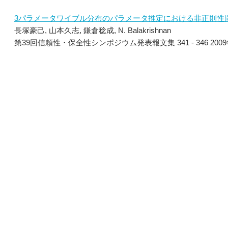
3パラメータワイブル分布のパラメータ推定における非正則性
長塚豪己, 山本久志, 鎌倉稔成, N. Balakrishnan
第39回信頼性・保全性シンポジウム発表報文集 341 - 346 200