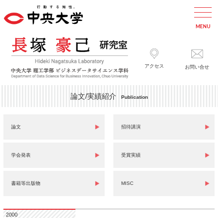
アクセス
お問い合せ
論文/実績紹介
Publication
論文
招待講演
学会発表
受賞実績
書籍等出版物
MISC
2000