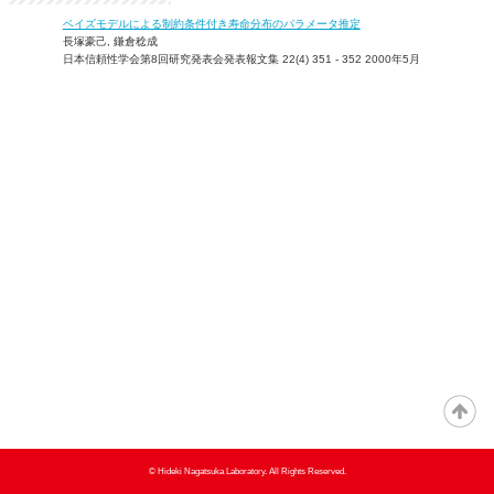
ベイズモデルによる制約条件付き寿命分布のパラメータ推定
長塚豪己, 鎌倉稔成
日本信頼性学会第8回研究発表会発表報文集 22(4) 351 - 352 2000年5月
© Hideki Nagatsuka Laboratory. All Rights Reserved.