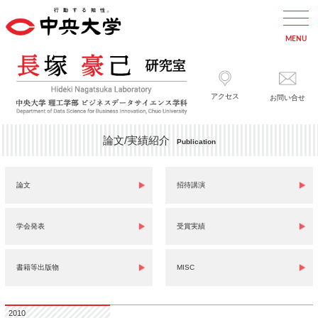
アクセス
お問い合せ
論文/実績紹介
Publication
論文
招待講演
学会発表
受賞実績
書籍等出版物
MISC
2010