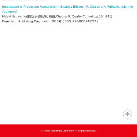
Introduction to Production Management -Strategy Edition- (M. Oba and H. Fujikawa, eds.) (In
Japanese)
Hideki Nagatsuka(担当:分担執筆, 範囲:Chapter 8: Quality Control, pp.164-191)
Bunshindo Publishing Corporation 2010年 (ISBN: 9784830946721)
© Hideki Nagatsuka Laboratory. All Rights Reserved.